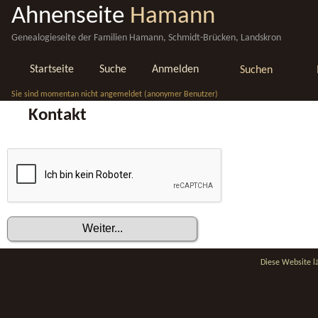
Ahnenseite
Hamann
Genealogieseite der Familien Hamann, Schmidt-Brücken, Landskron
Startseite
Suche
Anmelden
Suchen
Sie sind momentan nicht angemeldet (anonymer Benutzer)
Kontakt
Diese Website l