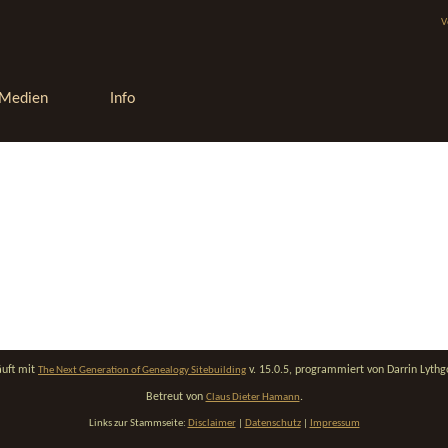
V
Medien
Info
äuft mit
v. 15.0.5, programmiert von Darrin Lyth
The Next Generation of Genealogy Sitebuilding
Betreut von
.
Claus Dieter Hamann
Links zur Stammseite:
Disclaimer
|
Datenschutz
|
Impressum