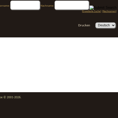
orname:
Nachname:
[
Erweiterte Suche
] [
Nachnamen
]
Drucken
goe © 2001-2026.